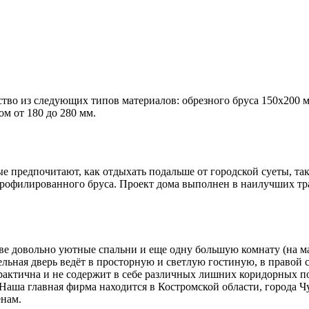
ство из следующих типов материалов: обрезного бруса 150х200 
м от 180 до 280 мм.
ые предпочитают, как отдыхать подальше от городской суеты, та
профилированного бруса. Проект дома выполнен в наилучших тра
е довольно уютные спальни и еще одну большую комнату (на ман
ельная дверь ведёт в просторную и светлую гостиную, в правой с
практична и не содержит в себе различных лишних коридорных 
 Наша главная фирма находится в Костромской области, города 
енам.